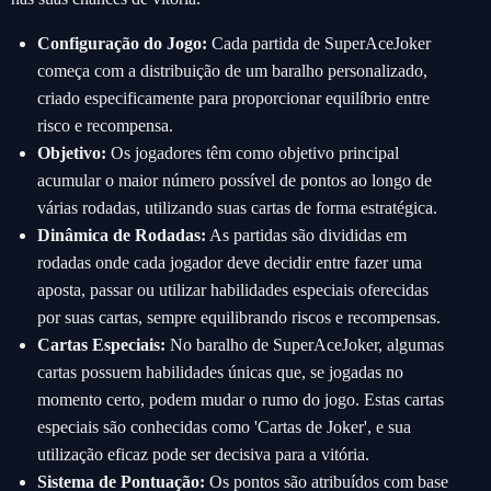
Configuração do Jogo:
Cada partida de SuperAceJoker
começa com a distribuição de um baralho personalizado,
criado especificamente para proporcionar equilíbrio entre
risco e recompensa.
Objetivo:
Os jogadores têm como objetivo principal
acumular o maior número possível de pontos ao longo de
várias rodadas, utilizando suas cartas de forma estratégica.
Dinâmica de Rodadas:
As partidas são divididas em
rodadas onde cada jogador deve decidir entre fazer uma
aposta, passar ou utilizar habilidades especiais oferecidas
por suas cartas, sempre equilibrando riscos e recompensas.
Cartas Especiais:
No baralho de SuperAceJoker, algumas
cartas possuem habilidades únicas que, se jogadas no
momento certo, podem mudar o rumo do jogo. Estas cartas
especiais são conhecidas como 'Cartas de Joker', e sua
utilização eficaz pode ser decisiva para a vitória.
Sistema de Pontuação:
Os pontos são atribuídos com base