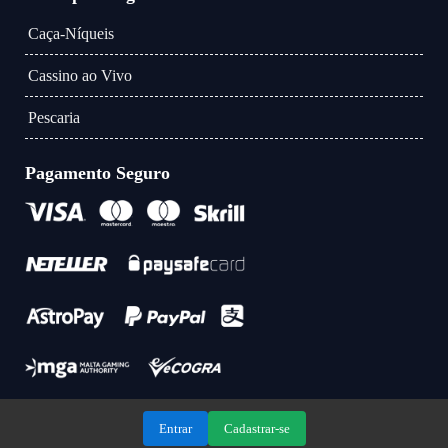
Caça-Níqueis
Cassino ao Vivo
Pescaria
Pagamento Seguro
Entrar
Cadastrar-se