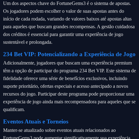
Um dos aspectos chave do FortuneGems3 é o sistema de apostas.
Os jogadores podem escolher o valor de suas apostas antes do
início de cada rodada, variando de valores baixos até apostas altas
para aqueles que buscam grandes recompensas. A gestão cuidadosa
dos créditos é essencial para garantir uma experiência de jogo
sustentável e prolongada.
234 Bet VIP: Potencializando a Experiência de Jogo
Adicionalmente, jogadores que buscam uma experiência premium
têm a opção de participar do programa 234 Bet VIP. Este sistema de
fidelidade oferece uma série de benefícios exclusivos, incluindo
suporte prioritário, ofertas especiais e acesso antecipado a novos
recursos do jogo. Participar deste programa pode proporcionar uma
experiência de jogo ainda mais recompensadora para aqueles que se
qualificam.
Eventos Atuais e Torneios
Manter-se atualizado sobre eventos atuais relacionados ao
FortuneGems3 pode aumentar significativamente sua experiência