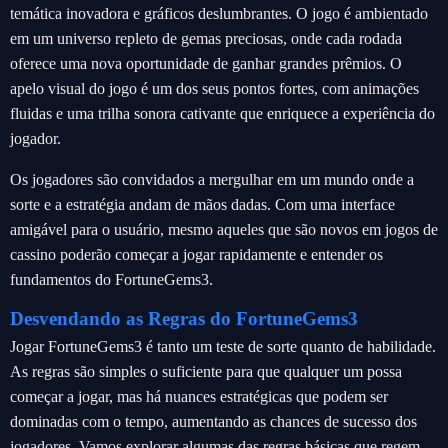
temática inovadora e gráficos deslumbrantes. O jogo é ambientado
em um universo repleto de gemas preciosas, onde cada rodada
oferece uma nova oportunidade de ganhar grandes prêmios. O
apelo visual do jogo é um dos seus pontos fortes, com animações
fluidas e uma trilha sonora cativante que enriquece a experiência do
jogador.
Os jogadores são convidados a mergulhar em um mundo onde a
sorte e a estratégia andam de mãos dadas. Com uma interface
amigável para o usuário, mesmo aqueles que são novos em jogos de
cassino poderão começar a jogar rapidamente e entender os
fundamentos do FortuneGems3.
Desvendando as Regras do FortuneGems3
Jogar FortuneGems3 é tanto um teste de sorte quanto de habilidade.
As regras são simples o suficiente para que qualquer um possa
começar a jogar, mas há nuances estratégicas que podem ser
dominadas com o tempo, aumentando as chances de sucesso dos
jogadores. Vamos explorar algumas das regras básicas que regem