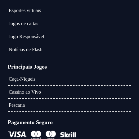
Esportes virtuais
Jogos de cartas
Jogo Responsável
Notícias de Flash
Principais Jogos
Caça-Níqueis
Cassino ao Vivo
Pescaria
Pagamento Seguro