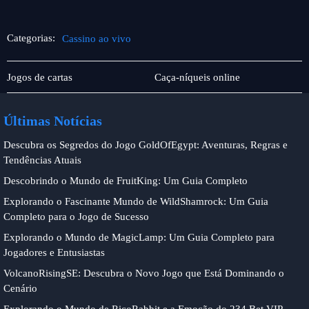
Categorias:
Cassino ao vivo
Esportes
Cassino
Jogos de cartas
Caça-níqueis online
virtuais
ao
vivo
Últimas Notícias
Descubra os Segredos do Jogo GoldOfEgypt: Aventuras, Regras e
Tendências Atuais
Descobrindo o Mundo de FruitKing: Um Guia Completo
Explorando o Fascinante Mundo de WildShamrock: Um Guia
Completo para o Jogo de Sucesso
Explorando o Mundo de MagicLamp: Um Guia Completo para
Jogadores e Entusiastas
VolcanoRisingSE: Descubra o Novo Jogo que Está Dominando o
Cenário