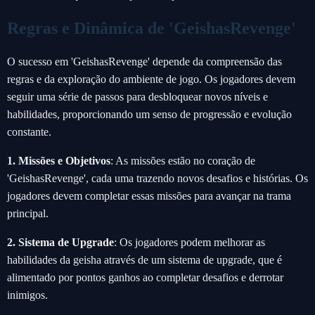
Regras e Dinâmica de 'GeishasRevenge'
O sucesso em 'GeishasRevenge' depende da compreensão das
regras e da exploração do ambiente de jogo. Os jogadores devem
seguir uma série de passos para desbloquear novos níveis e
habilidades, proporcionando um senso de progressão e evolução
constante.
1. Missões e Objetivos
: As missões estão no coração de
'GeishasRevenge', cada uma trazendo novos desafios e histórias. Os
jogadores devem completar essas missões para avançar na trama
principal.
2. Sistema de Upgrade
: Os jogadores podem melhorar as
habilidades da geisha através de um sistema de upgrade, que é
alimentado por pontos ganhos ao completar desafios e derrotar
inimigos.