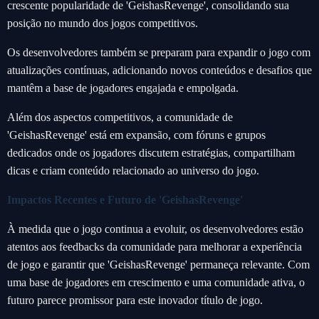
crescente popularidade de 'GeishasRevenge', consolidando sua
posição no mundo dos jogos competitivos.
Os desenvolvedores também se preparam para expandir o jogo com
atualizações contínuas, adicionando novos conteúdos e desafios que
mantêm a base de jogadores engajada e empolgada.
Além dos aspectos competitivos, a comunidade de
'GeishasRevenge' está em expansão, com fóruns e grupos
dedicados onde os jogadores discutem estratégias, compartilham
dicas e criam conteúdo relacionado ao universo do jogo.
Impactos Recentes e Futuro de 'GeishasRevenge'
À medida que o jogo continua a evoluir, os desenvolvedores estão
atentos aos feedbacks da comunidade para melhorar a experiência
de jogo e garantir que 'GeishasRevenge' permaneça relevante. Com
uma base de jogadores em crescimento e uma comunidade ativa, o
futuro parece promissor para este inovador título de jogo.