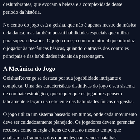
deslumbrantes, que evocam a beleza e a complexidade desse
período da história.
No centro do jogo está a geisha, que não é apenas mestre da música
e da dança, mas também possui habilidades especiais que utiliza
para superar desafios. O jogo começa com um tutorial que introduz
o jogador às mecânicas básicas, guiando-o através dos controles
principais e das habilidades iniciais da personagem.
A Mecânica do Jogo
GeishasRevenge se destaca por sua jogabilidade intrigante e
complexa. Uma das características distintivas do jogo é seu sistema
de combate estratégico, que requer que os jogadores pensem
taticamente e façam uso eficiente das habilidades únicas da geisha.
O jogo utiliza um sistema baseado em turnos, onde cada movimento
deve ser cuidadosamente planejado. Os jogadores devem gerenciar
recursos como energia e itens de cura, ao mesmo tempo que
analisam as fraquezas dos oponentes para vencer batalhas.