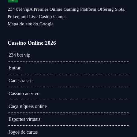
234 bet vipA Premier Online Gaming Platform Offering Slots,
Poker, and Live Casino Games
Mapa do site do Google
Cassino Online 2026
234 bet vip
Entrar
Cadastrar-se
Cassino ao vivo
Caça-níqueis online
Esportes virtuais
Jogos de cartas