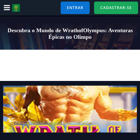
Pular
ENTRAR
CADASTRAR-SE
para
o
conteúdo
Descubra o Mundo de WrathofOlympus: Aventuras
Épicas no Olimpo