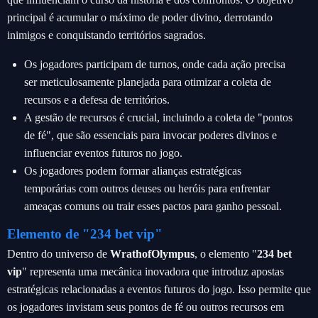
principal é acumular o máximo de poder divino, derrotando
inimigos e conquistando territórios sagrados.
Os jogadores participam de turnos, onde cada ação precisa
ser meticulosamente planejada para otimizar a coleta de
recursos e a defesa de territórios.
A gestão de recursos é crucial, incluindo a coleta de "pontos
de fé", que são essenciais para invocar poderes divinos e
influenciar eventos futuros no jogo.
Os jogadores podem formar alianças estratégicas
temporárias com outros deuses ou heróis para enfrentar
ameaças comuns ou trair esses pactos para ganho pessoal.
Elemento de "234 bet vip"
Dentro do universo de
WrathofOlympus
, o elemento "
234 bet
vip
" representa uma mecânica inovadora que introduz apostas
estratégicas relacionadas a eventos futuros do jogo. Isso permite que
os jogadores invistam seus pontos de fé ou outros recursos em