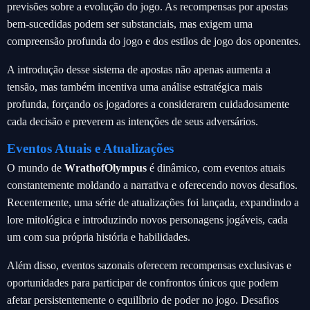
previsões sobre a evolução do jogo. As recompensas por apostas
bem-sucedidas podem ser substanciais, mas exigem uma
compreensão profunda do jogo e dos estilos de jogo dos oponentes.
A introdução desse sistema de apostas não apenas aumenta a
tensão, mas também incentiva uma análise estratégica mais
profunda, forçando os jogadores a considerarem cuidadosamente
cada decisão e preverem as intenções de seus adversários.
Eventos Atuais e Atualizações
O mundo de
WrathofOlympus
é dinâmico, com eventos atuais
constantemente moldando a narrativa e oferecendo novos desafios.
Recentemente, uma série de atualizações foi lançada, expandindo a
lore mitológica e introduzindo novos personagens jogáveis, cada
um com sua própria história e habilidades.
Além disso, eventos sazonais oferecem recompensas exclusivas e
oportunidades para participar de confrontos únicos que podem
afetar persistentemente o equilíbrio de poder no jogo. Desafios