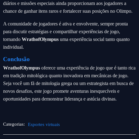
diários e missões especiais ainda proporcionam aos jogadores a
chance de ganhar itens raros e fortalecer suas posições no Olimpo.
A comunidade de jogadores é ativa e envolvente, sempre pronta
para discutir estratégias e compartilhar experiências de jogo,
tornando
WrathofOlympus
uma experiência social tanto quanto
individual.
Conclusão
WrathofOlympus
oferece uma experiência de jogo que é tanto rica
em tradição mitológica quanto inovadora em mecânicas de jogo.
Seja você um fã de mitologia grega ou um estrategista em busca de
novos desafios, este jogo promete aventuras inesquecíveis e
oportunidades para demonstrar liderança e astúcia divinas.
Categorias:
Esportes virtuais