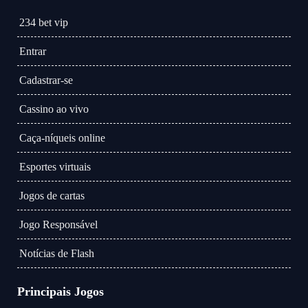
234 bet vip
Entrar
Cadastrar-se
Cassino ao vivo
Caça-níqueis online
Esportes virtuais
Jogos de cartas
Jogo Responsável
Notícias de Flash
Principais Jogos