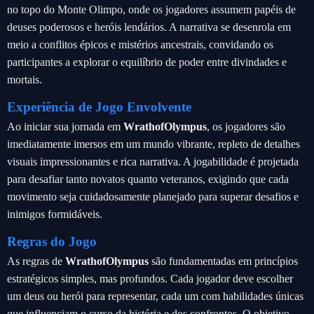
no topo do Monte Olimpo, onde os jogadores assumem papéis de
deuses poderosos e heróis lendários. A narrativa se desenrola em
meio a conflitos épicos e mistérios ancestrais, convidando os
participantes a explorar o equilíbrio de poder entre divindades e
mortais.
Experiência de Jogo Envolvente
Ao iniciar sua jornada em
WrathofOlympus
, os jogadores são
imediatamente imersos em um mundo vibrante, repleto de detalhes
visuais impressionantes e rica narrativa. A jogabilidade é projetada
para desafiar tanto novatos quanto veteranos, exigindo que cada
movimento seja cuidadosamente planejado para superar desafios e
inimigos formidáveis.
Regras do Jogo
As regras de
WrathofOlympus
são fundamentadas em princípios
estratégicos simples, mas profundos. Cada jogador deve escolher
um deus ou herói para representar, cada um com habilidades únicas
que influenciam o curso da história e dos confrontos. O objetivo