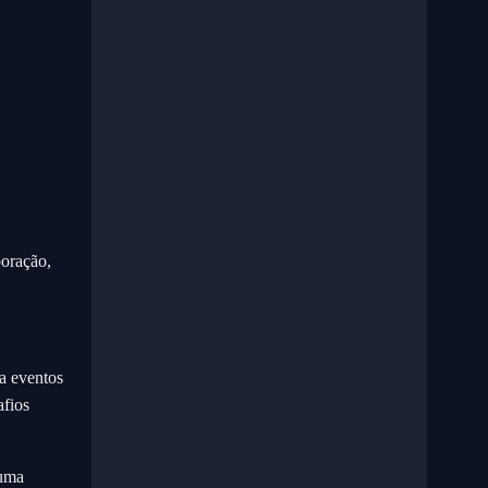
boração,
za eventos
afios
 uma