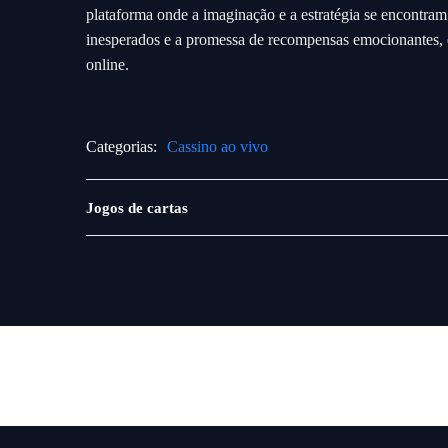
plataforma onde a imaginação e a estratégia se encontra
inesperados e a promessa de recompensas emocionantes, e
online.
Categorias:
Cassino ao vivo
Esportes
Jogos de cartas
virtuais