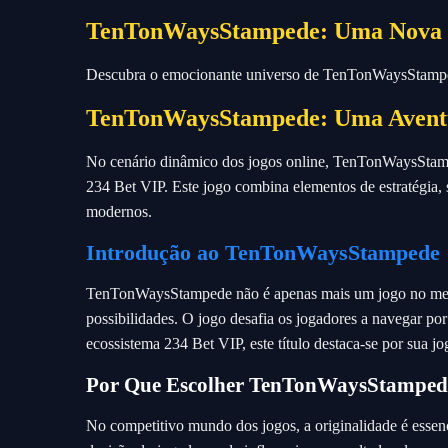
TenTonWaysStampede: Uma Nova J
Descubra o emocionante universo de TenTonWaysStamped
TenTonWaysStampede: Uma Aventu
No cenário dinâmico dos jogos online, TenTonWaysStam
234 Bet VIP. Este jogo combina elementos de estratégia, 
modernos.
Introdução ao TenTonWaysStampede
TenTonWaysStampede não é apenas mais um jogo no merca
possibilidades. O jogo desafia os jogadores a navegar por
ecossistema 234 Bet VIP, este título destaca-se por sua jo
Por Que Escolher TenTonWaysStamped
No competitivo mundo dos jogos, a originalidade é esse