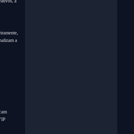
ativos, a
eiramente,
nalizam a
acam
VIP