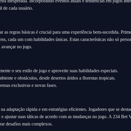
ira inesperada. Incorporando eventos atuais e tendências em jogos inter
l de cada usuário.
 as regras básicas é crucial para uma experiência bem-sucedida. Prim
ns, cada um com habilidades únicas. Estas características não só perso
a avançar no jogo.
e o seu estilo de jogo e aproveite suas habilidades especiais.
ente e obstáculos, desde desertos áridos a florestas tropicais.
nsas exclusivas e novas fases.
 adaptação rápida e em estratégias eficientes. Jogadores que se dest
 e ajustar suas táticas de acordo com as mudanças no jogo. A 234 Bet 
rar desafios mais complexos.