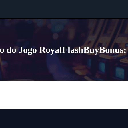
 do Jogo RoyalFlashBuyBonus: E