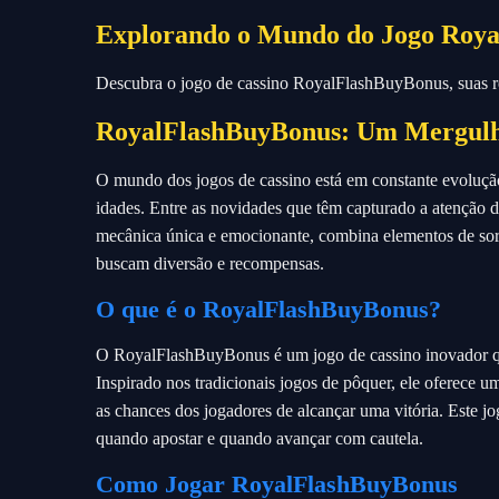
Explorando o Mundo do Jogo Royal
Descubra o jogo de cassino RoyalFlashBuyBonus, suas reg
RoyalFlashBuyBonus: Um Mergulho
O mundo dos jogos de cassino está em constante evolução
idades. Entre as novidades que têm capturado a atenção d
mecânica única e emocionante, combina elementos de sort
buscam diversão e recompensas.
O que é o RoyalFlashBuyBonus?
O RoyalFlashBuyBonus é um jogo de cassino inovador que
Inspirado nos tradicionais jogos de pôquer, ele oferec
as chances dos jogadores de alcançar uma vitória. Este jo
quando apostar e quando avançar com cautela.
Como Jogar RoyalFlashBuyBonus