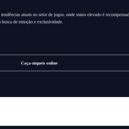
s tendências atuais no setor de jogos, onde status elevado é recompens
m busca de emoção e exclusividade.
Cassino
Caça-níqueis online
ao
vivo