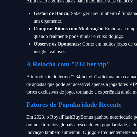
Aqui estão algumas dicas para maximizar suas chances:
Gestão de Banca:
Saber gerir seu dinheiro é fundam
um orçamento.
Comprar Bônus com Moderação:
Embora a compra 
quando realmente pode mudar o curso do jogo.
Observe os Oponentes:
Como em muitos jogos de cart
insights valiosos.
A Relacão com "234 bet vip"
A introdução do termo "234 bet vip" adiciona uma camad
de apostas que pode ser acessível apenas a jogadores VIP
torres exclusivas de jogo, tornando a experiência ainda 
Fatores de Popularidade Recente
Em 2023, o RoyalFlashBuyBonus ganhou notoriedade por 
online e torneios globais crescendo em popularidade, a d
inovação também aumentou. O jogo é frequentemente a