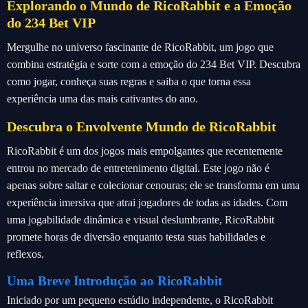
Explorando o Mundo de RicoRabbit e a Emoção
do 234 Bet VIP
Mergulhe no universo fascinante de RicoRabbit, um jogo que
combina estratégia e sorte com a emoção do 234 Bet VIP. Descubra
como jogar, conheça suas regras e saiba o que torna essa
experiência uma das mais cativantes do ano.
Descubra o Envolvente Mundo de RicoRabbit
RicoRabbit é um dos jogos mais empolgantes que recentemente
entrou no mercado de entretenimento digital. Este jogo não é
apenas sobre saltar e colecionar cenouras; ele se transforma em uma
experiência imersiva que atrai jogadores de todas as idades. Com
uma jogabilidade dinâmica e visual deslumbrante, RicoRabbit
promete horas de diversão enquanto testa suas habilidades e
reflexos.
Uma Breve Introdução ao RicoRabbit
Iniciado por um pequeno estúdio independente, o RicoRabbit