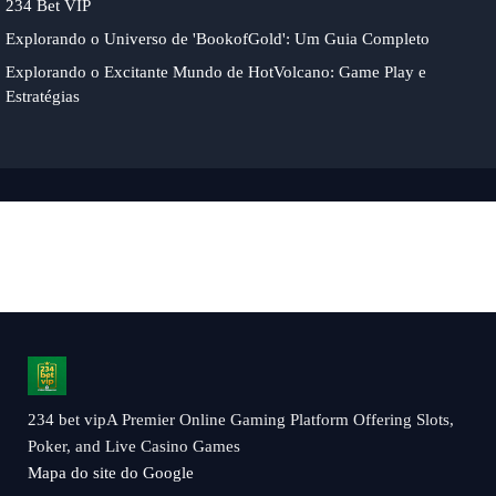
234 Bet VIP
Explorando o Universo de 'BookofGold': Um Guia Completo
Explorando o Excitante Mundo de HotVolcano: Game Play e
Estratégias
234 bet vipA Premier Online Gaming Platform Offering Slots,
Poker, and Live Casino Games
Mapa do site do Google