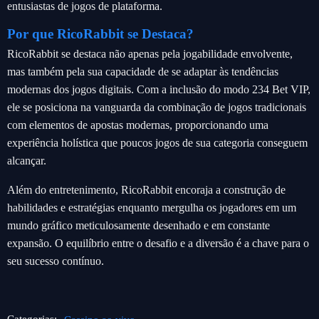
entusiastas de jogos de plataforma.
Por que RicoRabbit se Destaca?
RicoRabbit se destaca não apenas pela jogabilidade envolvente,
mas também pela sua capacidade de se adaptar às tendências
modernas dos jogos digitais. Com a inclusão do modo 234 Bet VIP,
ele se posiciona na vanguarda da combinação de jogos tradicionais
com elementos de apostas modernas, proporcionando uma
experiência holística que poucos jogos de sua categoria conseguem
alcançar.
Além do entretenimento, RicoRabbit encoraja a construção de
habilidades e estratégias enquanto mergulha os jogadores em um
mundo gráfico meticulosamente desenhado e em constante
expansão. O equilíbrio entre o desafio e a diversão é a chave para o
seu sucesso contínuo.