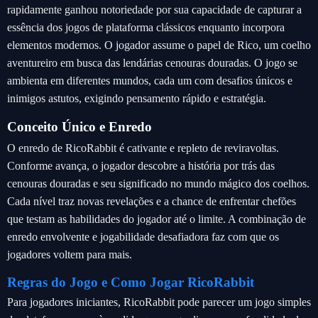
rapidamente ganhou notoriedade por sua capacidade de capturar a
essência dos jogos de plataforma clássicos enquanto incorpora
elementos modernos. O jogador assume o papel de Rico, um coelho
aventureiro em busca das lendárias cenouras douradas. O jogo se
ambienta em diferentes mundos, cada um com desafios únicos e
inimigos astutos, exigindo pensamento rápido e estratégia.
Conceito Único e Enredo
O enredo de RicoRabbit é cativante e repleto de reviravoltas.
Conforme avança, o jogador descobre a história por trás das
cenouras douradas e seu significado no mundo mágico dos coelhos.
Cada nível traz novas revelações e a chance de enfrentar chefões
que testam as habilidades do jogador até o limite. A combinação de
enredo envolvente e jogabilidade desafiadora faz com que os
jogadores voltem para mais.
Regras do Jogo e Como Jogar RicoRabbit
Para jogadores iniciantes, RicoRabbit pode parecer um jogo simples