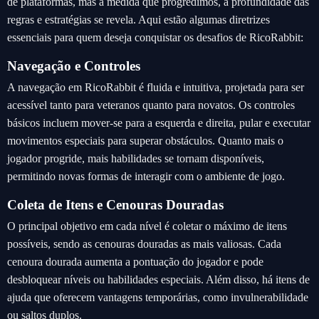
de plataformas, mas à medida que progredimos, a profundidade das
regras e estratégias se revela. Aqui estão algumas diretrizes
essenciais para quem deseja conquistar os desafios de RicoRabbit:
Navegação e Controles
A navegação em RicoRabbit é fluida e intuitiva, projetada para ser
acessível tanto para veteranos quanto para novatos. Os controles
básicos incluem mover-se para a esquerda e direita, pular e executar
movimentos especiais para superar obstáculos. Quanto mais o
jogador progride, mais habilidades se tornam disponíveis,
permitindo novas formas de interagir com o ambiente de jogo.
Coleta de Itens e Cenouras Douradas
O principal objetivo em cada nível é coletar o máximo de itens
possíveis, sendo as cenouras douradas as mais valiosas. Cada
cenoura dourada aumenta a pontuação do jogador e pode
desbloquear níveis ou habilidades especiais. Além disso, há itens de
ajuda que oferecem vantagens temporárias, como invulnerabilidade
ou saltos duplos.