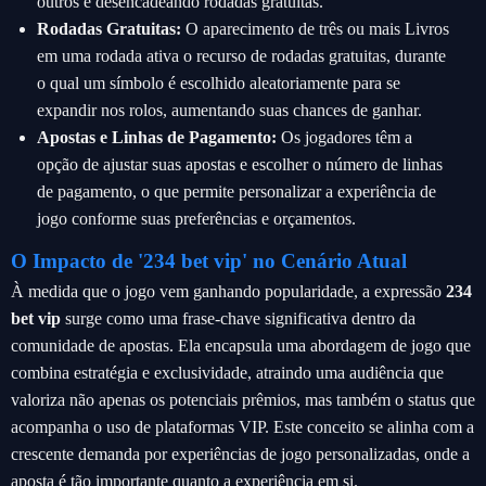
outros e desencadeando rodadas gratuitas.
Rodadas Gratuitas:
O aparecimento de três ou mais Livros
em uma rodada ativa o recurso de rodadas gratuitas, durante
o qual um símbolo é escolhido aleatoriamente para se
expandir nos rolos, aumentando suas chances de ganhar.
Apostas e Linhas de Pagamento:
Os jogadores têm a
opção de ajustar suas apostas e escolher o número de linhas
de pagamento, o que permite personalizar a experiência de
jogo conforme suas preferências e orçamentos.
O Impacto de '234 bet vip' no Cenário Atual
À medida que o jogo vem ganhando popularidade, a expressão
234
bet vip
surge como uma frase-chave significativa dentro da
comunidade de apostas. Ela encapsula uma abordagem de jogo que
combina estratégia e exclusividade, atraindo uma audiência que
valoriza não apenas os potenciais prêmios, mas também o status que
acompanha o uso de plataformas VIP. Este conceito se alinha com a
crescente demanda por experiências de jogo personalizadas, onde a
aposta é tão importante quanto a experiência em si.