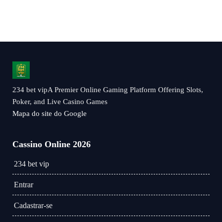
234 bet vipA Premier Online Gaming Platform Offering Slots,
Poker, and Live Casino Games
Mapa do site do Google
Cassino Online 2026
234 bet vip
Entrar
Cadastrar-se