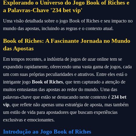
Explorando o Universo do Jogo Book of Riches e
a Palavras-Chave '234 bet vip'
Uma visão detalhada sobre o jogo Book of Riches e seu impacto no
mundo das apostas, incluindo as regras e o contexto atual.
Book of Riches: A Fascinante Jornada no Mundo
das Apostas
Em tempos recentes, a indústria de jogos de azar online tem se
expandido rapidamente, oferecendo uma vasta gama de jogos, cada
um com suas próprias peculiaridades e atrativos. Entre eles está o
intrigante jogo
Book of Riches
, que tem capturado a atenção de
muitos entusiastas das apostas ao redor do mundo. Uma das
palavras-chave que estão se destacando neste contexto é
234 bet
vip
, que reflete não apenas uma estratégia de aposta, mas também
um estilo de vida para apostadores que buscam experiências
exclusivas e emocionantes.
Introdução ao Jogo Book of Riches