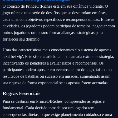
O coração de PrinceOfRiches está em sua dinâmica vibrante. O
jogo oferece uma série de desafios que se desenrolam em fases,
cada uma com objetivos específicos e recompensas únicas. Entre as
atividades, os jogadores podem participar de torneios, negociar com
outros jogadores ou mesmo formar alianças estratégicas para
fortalecer seu domínio.
Uma das características mais emocionantes é o sistema de apostas
'234 bet vip'. Este sistema adiciona uma camada extra de estratégia,
incentivando os jogadores a avaliar riscos e recompensas. Os
participantes podem apostar em eventos dentro do jogo, tais como
resultados de batalhas ou sucesso em missões, aumentando assim
sua riqueza de forma exponencial se as apostas forem acertadas.
Regras Essenciais
Para se destacar em PrinceOfRiches, compreender as regras é
fundamental. Cada decisão tomada por um jogador tem
consequências diretas, o que exige planejamento cuidadoso e uma