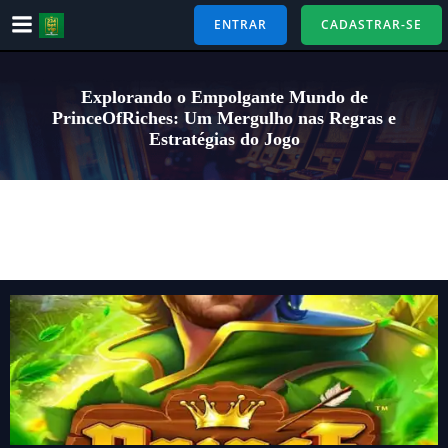
Pular
ENTRAR
CADASTRAR-SE
para
o
conteúdo
Explorando o Empolgante Mundo de
PrinceOfRiches: Um Mergulho nas Regras e
Estratégias do Jogo