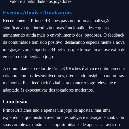
valor e a habilidade dos jogadores.
Eventos Atuais e Atualizações
Recentemente, PrinceOfRiches passou por uma atualização
significativa que introduziu novas funcionalidades e quests,
aumentando ainda mais o envolvimento dos jogadores. O feedback
da comunidade tem sido positivo, destacando especialmente a nova
integração com a aposta '234 bet vip', que trouxe uma dose extra de
emoção e estratégia ao jogo.
A comunidade ao redor de PrinceOfRiches é ativa e continuamente
colabora com os desenvolvedores, oferecendo insights para futuras
melhorias. Este feedback é vital para manter o jogo relevante e
adaptado às expectativas dos jogadores modernos.
Conclusão
PrinceOfRiches não é apenas um jogo de apostas, mas uma
experiência que mistura aventura, estratégia e interação social. Com
suas complexas dinâmicas e oportunidades de apostas através do