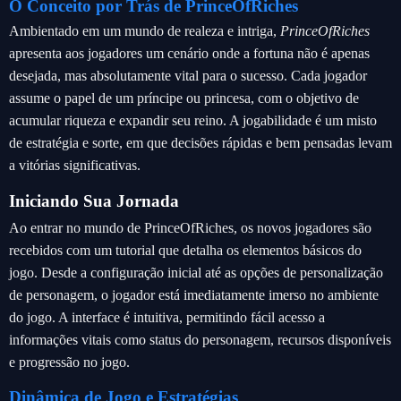
O Conceito por Trás de PrinceOfRiches
Ambientado em um mundo de realeza e intriga,
PrinceOfRiches
apresenta aos jogadores um cenário onde a fortuna não é apenas
desejada, mas absolutamente vital para o sucesso. Cada jogador
assume o papel de um príncipe ou princesa, com o objetivo de
acumular riqueza e expandir seu reino. A jogabilidade é um misto
de estratégia e sorte, em que decisões rápidas e bem pensadas levam
a vitórias significativas.
Iniciando Sua Jornada
Ao entrar no mundo de PrinceOfRiches, os novos jogadores são
recebidos com um tutorial que detalha os elementos básicos do
jogo. Desde a configuração inicial até as opções de personalização
de personagem, o jogador está imediatamente imerso no ambiente
do jogo. A interface é intuitiva, permitindo fácil acesso a
informações vitais como status do personagem, recursos disponíveis
e progressão no jogo.
Dinâmica de Jogo e Estratégias