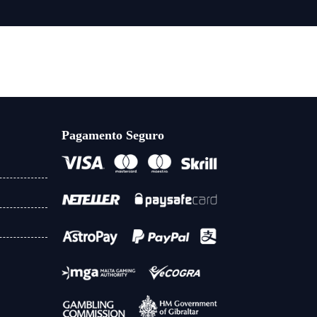
Pagamento Seguro