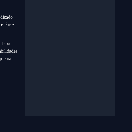
ndizado
cenários
. Para
abilidades
que na