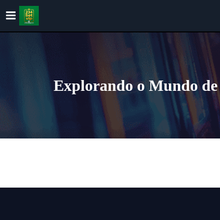
Pular
para
o
conteúdo
Explorando o Mundo de 