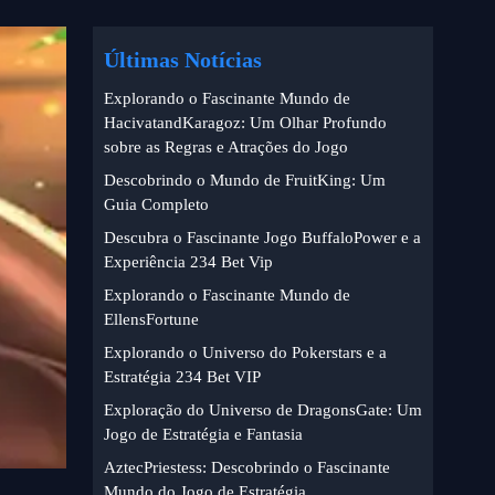
Últimas Notícias
Explorando o Fascinante Mundo de
HacivatandKaragoz: Um Olhar Profundo
sobre as Regras e Atrações do Jogo
Descobrindo o Mundo de FruitKing: Um
Guia Completo
Descubra o Fascinante Jogo BuffaloPower e a
Experiência 234 Bet Vip
Explorando o Fascinante Mundo de
EllensFortune
Explorando o Universo do Pokerstars e a
Estratégia 234 Bet VIP
Exploração do Universo de DragonsGate: Um
Jogo de Estratégia e Fantasia
AztecPriestess: Descobrindo o Fascinante
Mundo do Jogo de Estratégia