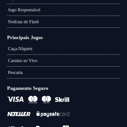
Jogo Responsável
Notícias de Flash
Principais Jogos
Caça-Níqueis
Cassino ao Vivo
Pescaria
Pagamento Seguro