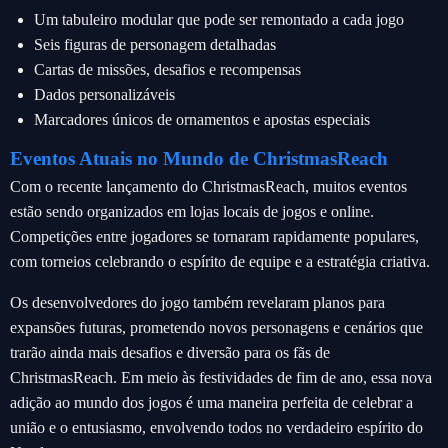
Um tabuleiro modular que pode ser remontado a cada jogo
Seis figuras de personagem detalhadas
Cartas de missões, desafios e recompensas
Dados personalizáveis
Marcadores únicos de ornamentos e apostas especiais
Eventos Atuais no Mundo de ChristmasReach
Com o recente lançamento do ChristmasReach, muitos eventos
estão sendo organizados em lojas locais de jogos e online.
Competições entre jogadores se tornaram rapidamente populares,
com torneios celebrando o espírito de equipe e a estratégia criativa.
Os desenvolvedores do jogo também revelaram planos para
expansões futuras, prometendo novos personagens e cenários que
trarão ainda mais desafios e diversão para os fãs de
ChristmasReach. Em meio às festividades de fim de ano, essa nova
adição ao mundo dos jogos é uma maneira perfeita de celebrar a
união e o entusiasmo, envolvendo todos no verdadeiro espírito do