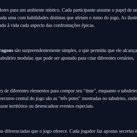
adores para um ambiente místico. Cada participante assume o papel de 
cada uma com habilidades distintas que afetam o rumo do jogo. As ilust
ndo à vida cada aspecto das confrontações épicas.
ragons
são surpreendentemente simples, o que permitiu que ele alcança
buleiro modular, que pode ser ajustado para criar diferentes cenários,
es de diferentes elementos para compor seu "time", enquanto o tabuleir
ecurso central do jogo são as "três potes" mostradas no tabuleiro, ond
rar territórios ou desencadear eventos especiais.
as diferenciadas que o jogo oferece. Cada jogador faz apostas secretas 