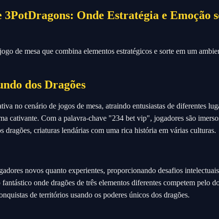
 3PotDragons: Onde Estratégia e Emoção s
ogo de mesa que combina elementos estratégicos e sorte em um ambie
ndo dos Dragões
iva no cenário de jogos de mesa, atraindo entusiastas de diferentes lug
ema cativante. Com a palavra-chave "234 bet vip", jogadores são imer
s dragões, criaturas lendárias com uma rica história em várias culturas.
gadores novos quanto experientes, proporcionando desafios intelectuais
 fantástico onde dragões de três elementos diferentes competem pelo d
conquistas de territórios usando os poderes únicos dos dragões.