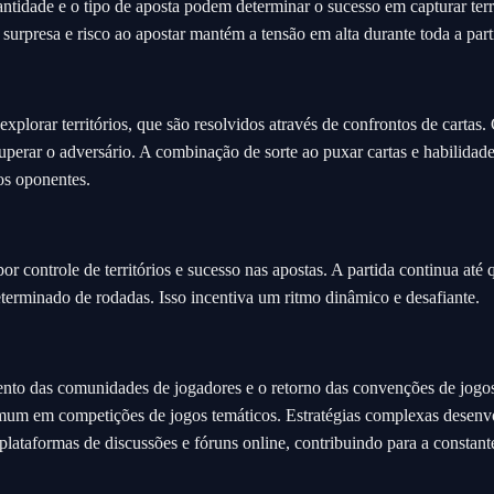
antidade e o tipo de aposta podem determinar o sucesso em capturar terr
 surpresa e risco ao apostar mantém a tensão em alta durante toda a part
xplorar territórios, que são resolvidos através de confrontos de cartas.
uperar o adversário. A combinação de sorte ao puxar cartas e habilidad
os oponentes.
controle de territórios e sucesso nas apostas. A partida continua até 
terminado de rodadas. Isso incentiva um ritmo dinâmico e desafiante.
ento das comunidades de jogadores e o retorno das convenções de jogo
um em competições de jogos temáticos. Estratégias complexas desenv
plataformas de discussões e fóruns online, contribuindo para a constant