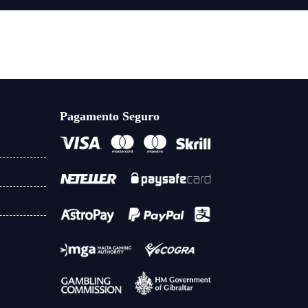
Pagamento Seguro