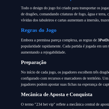
Todo o design do jogo foi criado para transportar os jog
de dragões, comandando criaturas de fogo, água e terra, 
vívidas dos tabuleiros e cartas aumentam a imersão, traze
Regras do Jogo
Embora a premissa pareça complexa, as regras de
3PotD
popularidade rapidamente. Cada partida é jogada em um ta
aumentando a rejogabilidade.
Preparação
No início de cada jogo, os jogadores escolhem três dragõ
configurado com recursos e marcadores de território. Um r
jogadores podem apostar suas fichas na esperança de captu
Mecânica de Aposta e Conquista
O termo "234 bet vip" reflete a mecânica central de apost