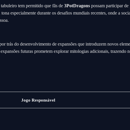
 tabuleiro tem permitido que fãs de
3PotDragons
possam participar de 
à tona especialmente durante os desafios mundiais recentes, onde a soci
ssoa.
por trás do desenvolvimento de expansões que introduzem novos eleme
 expansões futuras prometem explorar mitologias adicionais, trazendo 
Jogos
Jogo Responsável
de
cartas