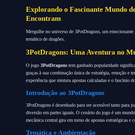
Explorando o Fascinante Mundo de
Encontram
Mergulhe no universo de 3PotDragons, um emocionante j
temático de dragões.
3PotDragons: Uma Aventura no Mu
O jogo
3PotDragons
tem ganhado popularidade significat
graças à sua combinação única de estratégia, emoção e t
experiência que mistura apostas calculadas e o fascínio do
Introdução ao 3PotDragons
3PotDragons é desenhado para ser acessível tanto para jo
diversão em partes iguais. O cenário do jogo é um mundo
mecânica central gira em torno de apostas estratégicas e 
Temática e Ambientação