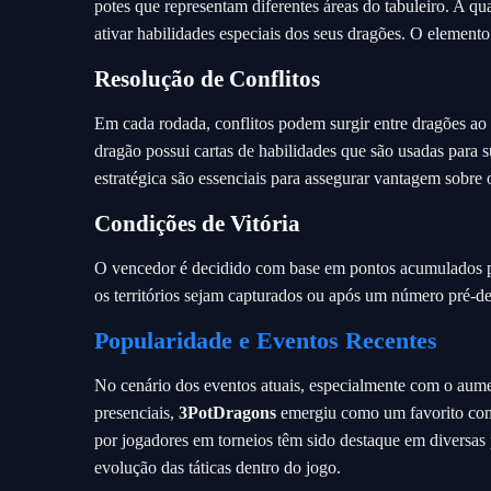
potes que representam diferentes áreas do tabuleiro. A qu
ativar habilidades especiais dos seus dragões. O elemento
Resolução de Conflitos
Em cada rodada, conflitos podem surgir entre dragões ao e
dragão possui cartas de habilidades que são usadas para s
estratégica são essenciais para assegurar vantagem sobre 
Condições de Vitória
O vencedor é decidido com base em pontos acumulados por 
os territórios sejam capturados ou após um número pré-de
Popularidade e Eventos Recentes
No cenário dos eventos atuais, especialmente com o aum
presenciais,
3PotDragons
emergiu como um favorito com
por jogadores em torneios têm sido destaque em diversas 
evolução das táticas dentro do jogo.