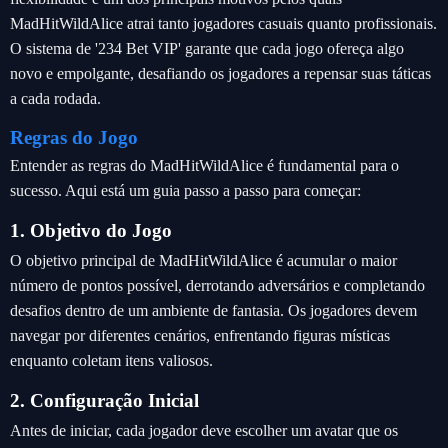
MadHitWildAlice atrai tanto jogadores casuais quanto profissionais.
O sistema de '234 Bet VIP' garante que cada jogo ofereça algo
novo e empolgante, desafiando os jogadores a repensar suas táticas
a cada rodada.
Regras do Jogo
Entender as regras do MadHitWildAlice é fundamental para o
sucesso. Aqui está um guia passo a passo para começar:
1. Objetivo do Jogo
O objetivo principal de MadHitWildAlice é acumular o maior
número de pontos possível, derrotando adversários e completando
desafios dentro de um ambiente de fantasia. Os jogadores devem
navegar por diferentes cenários, enfrentando figuras místicas
enquanto coletam itens valiosos.
2. Configuração Inicial
Antes de iniciar, cada jogador deve escolher um avatar que os