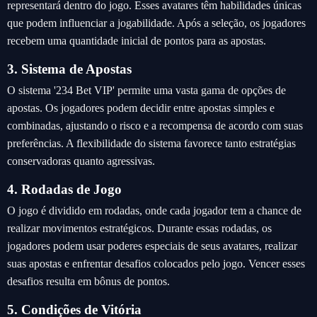
representará dentro do jogo. Esses avatares têm habilidades únicas
que podem influenciar a jogabilidade. Após a seleção, os jogadores
recebem uma quantidade inicial de pontos para as apostas.
3. Sistema de Apostas
O sistema '234 Bet VIP' permite uma vasta gama de opções de
apostas. Os jogadores podem decidir entre apostas simples e
combinadas, ajustando o risco e a recompensa de acordo com suas
preferências. A flexibilidade do sistema favorece tanto estratégias
conservadoras quanto agressivas.
4. Rodadas de Jogo
O jogo é dividido em rodadas, onde cada jogador tem a chance de
realizar movimentos estratégicos. Durante essas rodadas, os
jogadores podem usar poderes especiais de seus avatares, realizar
suas apostas e enfrentar desafios colocados pelo jogo. Vencer esses
desafios resulta em bônus de pontos.
5. Condições de Vitória