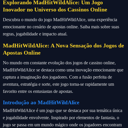
Explorando MadHitWildAlice: Um Jogo
Inovador no Universo dos Cassinos Online
Descubra o mundo do jogo MadHitWildAlice, uma experiência
emocionante no cenário de apostas online. Saiba mais sobre suas
regras, jogabilidade e impacto atual.
MadHitWildAlice: A Nova Sensação dos Jogos de
Apostas Online
No mundo em constante evolução dos jogos de cassino online,
MadHitWildAlice se destaca como uma inovação emocionante que
captura a imaginação dos jogadores. Com a fusão perfeita de
aventura, estratégia e sorte, este jogo torna-se rapidamente um
favorito entre os entusiastas de apostas.
Introdução ao MadHitWildAlice
MadHitWildAlice é um jogo que se destaca por sua temática única
e jogabilidade envolvente. Inspirado por elementos de fantasia, o
jogo se passa em um mundo mágico onde os jogadores encontram