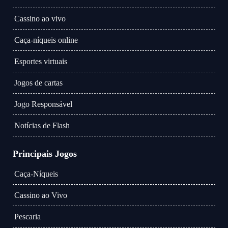
Cassino ao vivo
Caça-níqueis online
Esportes virtuais
Jogos de cartas
Jogo Responsável
Notícias de Flash
Principais Jogos
Caça-Níqueis
Cassino ao Vivo
Pescaria