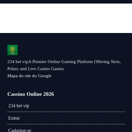
234 bet vipA Premier Online Gaming Platform Offering Slots,
Poker, and Live Casino Games
Mapa do site do Google
Cassino Online 2026
234 bet vip
Entrar
Cadastrar-se