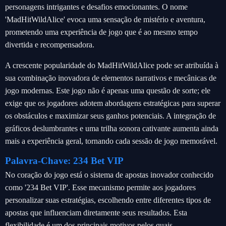
personagens intrigantes e desafios emocionantes. O nome
'MadHitWildAlice' evoca uma sensação de mistério e aventura,
prometendo uma experiência de jogo que é ao mesmo tempo
divertida e recompensadora.
A crescente popularidade do MadHitWildAlice pode ser atribuída à
sua combinação inovadora de elementos narrativos e mecânicas de
jogo modernas. Este jogo não é apenas uma questão de sorte; ele
exige que os jogadores adotem abordagens estratégicas para superar
os obstáculos e maximizar seus ganhos potenciais. A integração de
gráficos deslumbrantes e uma trilha sonora cativante aumenta ainda
mais a experiência geral, tornando cada sessão de jogo memorável.
Palavra-Chave: 234 Bet VIP
No coração do jogo está o sistema de apostas inovador conhecido
como '234 Bet VIP'. Esse mecanismo permite aos jogadores
personalizar suas estratégias, escolhendo entre diferentes tipos de
apostas que influenciam diretamente seus resultados. Esta
flexibilidade é um dos principais motivos pelos quais